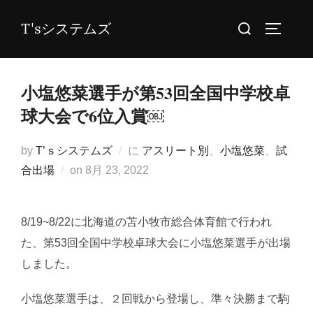
コ
検
T'sシステムズ
ン
サイドバ
索
テ
対
ン
象:
小塩悠菜選手が第53回全国中学校卓
ツ
へ
球大会で6位入賞￼
ス
キ
by
T’ｓシステムズ
に
アスリート別
、
小塩悠菜
、
試
ッ
投
合出場
on
8月 23, 2022
プ
稿
日:
8/19~8/22に北海道の苫小牧市総合体育館で行われ
た、第53回全国中学校卓球大会に小塩悠菜選手が出場
しました。
小塩悠菜選手は、２回戦から登場し、準々決勝まで駒