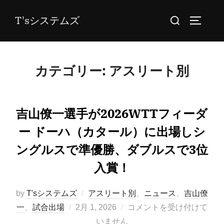
コ
検
T'sシステムズ
ン
サイドバ
索
テ
対
ン
象:
ツ
カテゴリー:
アスリート別
へ
ス
キ
吉山僚一選手が2026WTTフィーダ
ッ
ー ドーハ（カタール）に出場しシ
プ
ングルスで準優勝、ダブルスで3位
入賞！
by
T'sシステムズ
アスリート別
、
ニュース
、
吉山僚
投
一
、
試合出場
2月 1, 2026
コメントを受け付けて
稿
いません