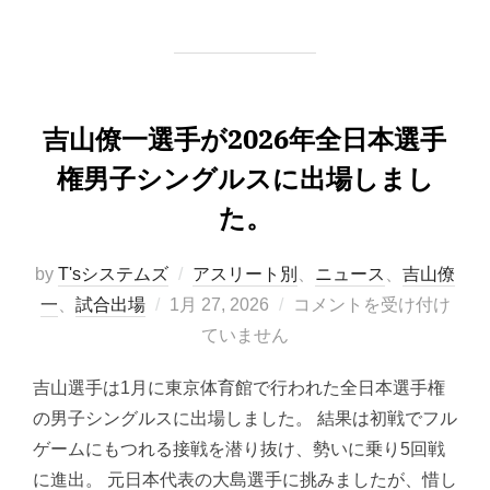
吉山僚一選手が2026年全日本選手
権男子シングルスに出場しまし
た。
by
T'sシステムズ
アスリート別
、
ニュース
、
吉山僚
投
一
、
試合出場
1月 27, 2026
コメントを受け付け
稿
ていません
日:
吉山選手は1月に東京体育館で行われた全日本選手権
の男子シングルスに出場しました。 結果は初戦でフル
ゲームにもつれる接戦を潜り抜け、勢いに乗り5回戦
に進出。 元日本代表の大島選手に挑みましたが、惜し