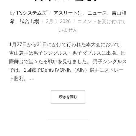
by
T'sシステムズ
アスリート別
、
ニュース
、
吉山和
投
希
、
試合出場
2月 1, 2026
コメントを受け付けて
稿
いません
日:
1月27日から31日にかけて行われた本大会において、
吉山選手は男子シングルス・男子ダブルスに出場。国
際舞台で堂々たる戦いを見せました。 男子シングルス
では、1回戦でDenis IVONIN（AIN）選手にストレー
ト勝利。 …
“吉山和希選手が2026WTTフィー
続きを読む