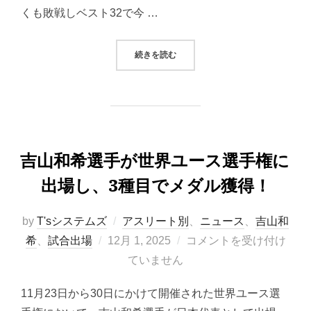
くも敗戦しベスト32で今 …
“吉山僚一選手が2026年全日本選
続きを読む
吉山和希選手が世界ユース選手権に
出場し、3種目でメダル獲得！
by
T'sシステムズ
アスリート別
、
ニュース
、
吉山和
投
希
、
試合出場
12月 1, 2025
コメントを受け付け
稿
ていません
日:
11月23日から30日にかけて開催された世界ユース選