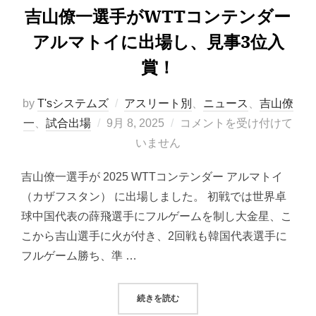
吉山僚一選手がWTTコンテンダー
アルマトイに出場し、見事3位入
賞！
by
T'sシステムズ
アスリート別
、
ニュース
、
吉山僚
投
一
、
試合出場
9月 8, 2025
コメントを受け付けて
稿
いません
日:
吉山僚一選手が 2025 WTTコンテンダー アルマトイ
（カザフスタン） に出場しました。 初戦では世界卓
球中国代表の薛飛選手にフルゲームを制し大金星、こ
こから吉山選手に火が付き、2回戦も韓国代表選手に
フルゲーム勝ち、準 …
“吉山僚一選手がWTTコンテンダー
続きを読む