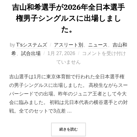
吉山和希選手が2026年全日本選手
権男子シングルスに出場しまし
た。
by
T'sシステムズ
アスリート別
、
ニュース
、
吉山和
投
希
、
試合出場
1月 27, 2026
コメントを受け付け
稿
ていません
日:
吉山選手は1月に東京体育館で行われた全日本選手権
の男子シングルスに出場しました。 高校生ながらスー
パーシードでの出場。昨年のジュニア王者として今大
会に臨みました。 初戦は元日本代表の横谷選手との対
戦。全てのセットで3点差 …
“吉山和希選手が2026年全日本選
続きを読む