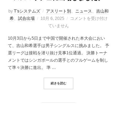
by
T'sシステムズ
アスリート別
、
ニュース
、
吉山和
投
希
、
試合出場
10月 6, 2025
コメントを受け付け
稿
ていません
日:
10月3日から5日まで中国で開催された本大会におい
て、吉山和希選手は男子シングルスに挑みました。 予
選リーグは接戦を潜り抜け見事1位通過。 決勝トーナ
メントではシンガポールの選手とのフルゲームを制し
て準々決勝に進出。 準 …
“吉山和希選手がWTTチャイナユー
続きを読む