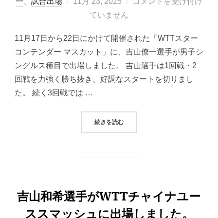
投
一
、
試合出場
11月 23, 2025
コメントを受け付け
稿
ていません
日:
11月17日から22日にかけて開催された「WTTスター
コンテンダー マスカット」に、吉山僚一選手が男子シ
ングルス種目で出場しました。 吉山選手は1回戦・2
回戦を力強く勝ち抜き、好調なスタートを切りまし
た。 続く3回戦では …
“吉山僚一選手2025WTTスターコ
続きを読む
吉山和希選手がWTTチャイナユー
ススマッシュに出場しました。