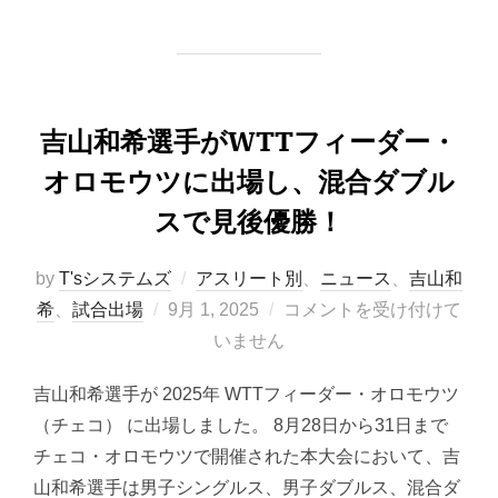
吉山和希選手がWTTフィーダー・
オロモウツに出場し、混合ダブル
スで見後優勝！
by
T'sシステムズ
アスリート別
、
ニュース
、
吉山和
投
希
、
試合出場
9月 1, 2025
コメントを受け付けて
稿
いません
日:
吉山和希選手が 2025年 WTTフィーダー・オロモウツ
（チェコ） に出場しました。 8月28日から31日まで
チェコ・オロモウツで開催された本大会において、吉
山和希選手は男子シングルス、男子ダブルス、混合ダ