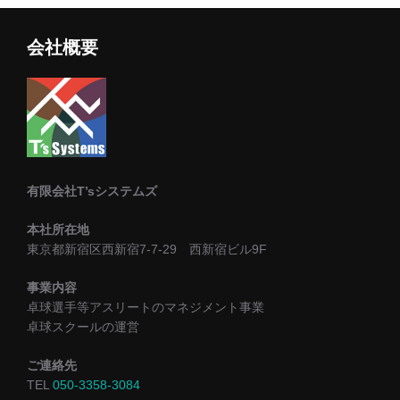
の
会社概要
ペ
ー
ジ
送
有限会社T’sシステムズ
り
本社所在地
東京都新宿区西新宿7-7-29 西新宿ビル9F
事業内容
卓球選手等アスリートのマネジメント事業
卓球スクールの運営
ご連絡先
TEL
050-3358-3084