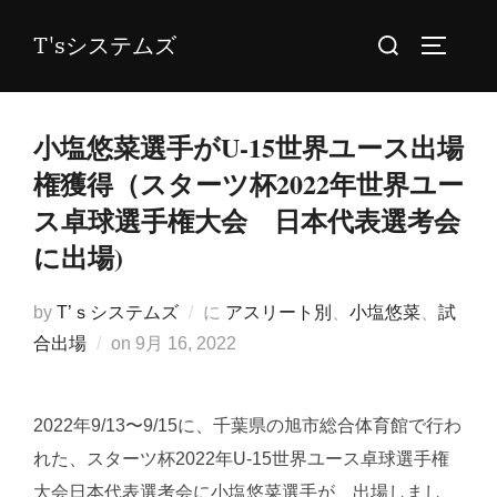
コ
検
T'sシステムズ
ン
サイドバ
索
テ
対
ン
象:
小塩悠菜選手がU-15世界ユース出場
ツ
へ
権獲得（スターツ杯2022年世界ユー
ス
ス卓球選手権大会 日本代表選考会
キ
に出場)
ッ
プ
by
T’ｓシステムズ
に
アスリート別
、
小塩悠菜
、
試
投
合出場
on
9月 16, 2022
稿
日:
2022年9/13〜9/15に、千葉県の旭市総合体育館で行わ
れた、スターツ杯2022年U-15世界ユース卓球選手権
大会日本代表選考会に小塩悠菜選手が、出場しまし