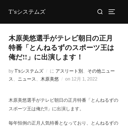
コ
検
T'sシステムズ
ン
サイドバ
索
テ
対
ン
象:
木原美悠選手がテレビ朝日の正月
ツ
へ
特番「とんねるずのスポーツ王は
ス
俺だ!!」に出演します！
キ
ッ
by
T'sシステムズ
に
アスリート別
、
その他ニュー
プ
投
ス
、
ニュース
、
木原美悠
on
12月 1, 2022
稿
日:
木原美悠選手がテレビ朝日の正月特番「とんねるずの
スポーツ王は俺だ!!」に出演します。
毎年恒例の正月人気特番となっており、とんねるずの