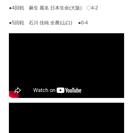
●4回戦 麻生 麗名 日本生命(大阪) 〇4-2
●5回戦 石川 佳純 全農(山口) ●0-4