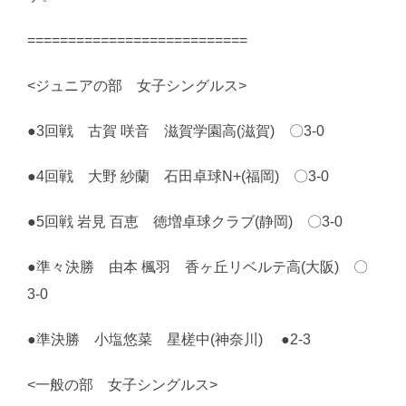
===========================
<ジュニアの部 女子シングルス>
●3回戦 古賀 咲音 滋賀学園高(滋賀) 〇3-0
●4回戦 大野 紗蘭 石田卓球N+(福岡) 〇3-0
●5回戦 岩見 百恵 徳増卓球クラブ(静岡) 〇3-0
●準々決勝 由本 楓羽 香ヶ丘リベルテ高(大阪) 〇
3-0
●準決勝 小塩悠菜 星槎中(神奈川) ●2-3
<一般の部 女子シングルス>