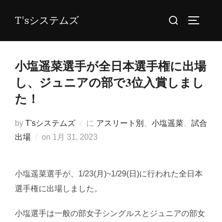
コ
検
T'sシステムズ
ン
サイドバ
索
テ
対
ン
象:
小塩遥菜選手が全日本選手権に出場
ツ
へ
し、ジュニアの部で3位入賞しまし
ス
た！
キ
ッ
by
T'sシステムズ
に
アスリート別
、
小塩遥菜
、
試合
プ
投
出場
on
1月 31, 2023
稿
日:
小塩遥菜選手が、1/23(月)~1/29(日)に行われた全日本
選手権に出場しました。
小塩選手は一般の部女子シングルスとジュニアの部女