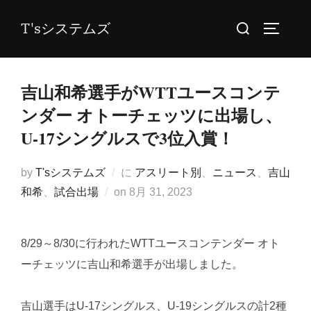
コ
検
T'sシステムズ
ン
サイドバ
索
テ
対
ン
象:
吉山和希選手がWTTユースコンテ
ツ
へ
ンダー オトーチェッツに出場し、
ス
U-17シングルスで3位入賞！
キ
ッ
by
T'sシステムズ
に
アスリート別
、
ニュース
、
吉山
プ
投
和希
、
試合出場
on
8月 31, 2023
稿
日:
8/29～8/30に行われたWTTユースコンテンダー オト
ーチェッツに吉山和希選手が出場しました。
吉山選手はU-17シングルス、U-19シングルスの計2種