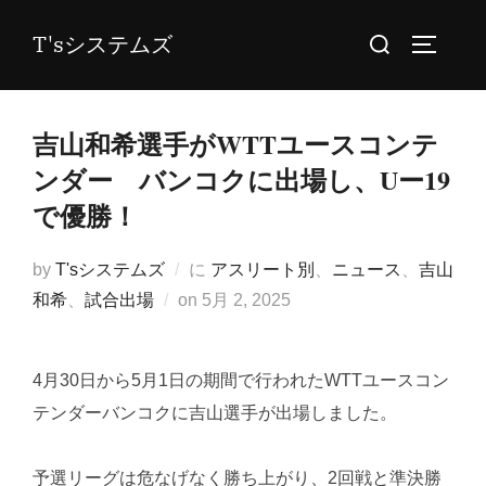
コ
検
T'sシステムズ
ン
サイドバ
索
テ
対
ン
象:
吉山和希選手がWTTユースコンテ
ツ
へ
ンダー バンコクに出場し、Uー19
ス
で優勝！
キ
ッ
by
T'sシステムズ
に
アスリート別
、
ニュース
、
吉山
プ
投
和希
、
試合出場
on
5月 2, 2025
稿
日:
4月30日から5月1日の期間で行われたWTTユースコン
テンダーバンコクに吉山選手が出場しました。
予選リーグは危なげなく勝ち上がり、2回戦と準決勝