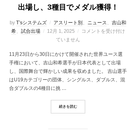
出場し、3種目でメダル獲得！
by
T'sシステムズ
アスリート別
、
ニュース
、
吉山和
投
希
、
試合出場
12月 1, 2025
コメントを受け付け
稿
ていません
日:
11月23日から30日にかけて開催された世界ユース選
手権において、吉山和希選手が日本代表として出場
し、国際舞台で輝かしい成果を収めました。 吉山選手
はU19カテゴリーの団体、シングルス、ダブルス、混
合ダブルスの4種目に挑 …
“吉山和希選手が世界ユース選手権に
続きを読む