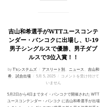
吉山和希選手がWTTユースコンテ
ンダー・バンコクに出場し、U-19
男子シングルスで優勝、男子ダブ
ルスで3位入賞！！
by
T'sシステムズ
アスリート別
、
ニュース
、
吉山和
投
希
、
試合出場
5月 5, 2025
コメントを受け付けて
稿
いません
日:
5月2日から4日までタイ・バンコクで開催された WTT
ユースコンテンダー・バンコク に吉山和希選手が出場