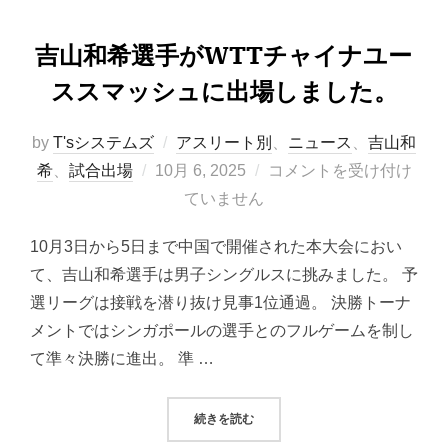
吉山和希選手がWTTチャイナユー
ススマッシュに出場しました。
by
T'sシステムズ
アスリート別
、
ニュース
、
吉山和
投
希
、
試合出場
10月 6, 2025
コメントを受け付け
稿
ていません
日:
10月3日から5日まで中国で開催された本大会におい
て、吉山和希選手は男子シングルスに挑みました。 予
選リーグは接戦を潜り抜け見事1位通過。 決勝トーナ
メントではシンガポールの選手とのフルゲームを制し
て準々決勝に進出。 準 …
“吉山和希選手がWTTチャイナユー
続きを読む