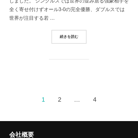
しました。 シングルスでは世界の並み居る強豪相手を
全く寄せ付けずオール3-0の完全優勝、ダブルスでは
世界が注目する若 …
“吉山和希選手がWTTユースコンテ
続きを読む
投
1
2
…
4
稿
の
会社概要