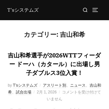
コ
検
T'sシステムズ
ン
サイドバ
索
テ
対
ン
象:
ツ
カテゴリー:
吉山和希
へ
ス
キ
吉山和希選手が2026WTTフィーダ
ッ
ー ドーハ（カタール）に出場し男
プ
子ダブルス3位入賞！
by
T'sシステムズ
アスリート別
、
ニュース
、
吉山和
投
希
、
試合出場
2月 1, 2026
コメントを受け付けて
稿
いません
日: