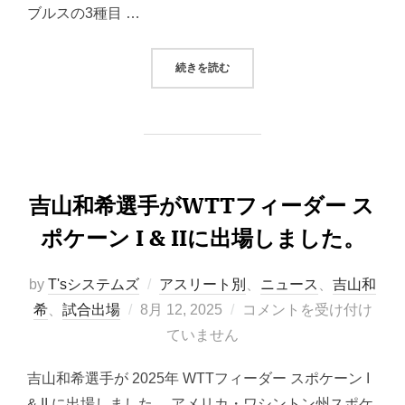
ブルスの3種目 …
“吉山和希選手がWTTフィーダー・
続きを読む
吉山和希選手がWTTフィーダー ス
ポケーン I & IIに出場しました。
by
T'sシステムズ
アスリート別
、
ニュース
、
吉山和
投
希
、
試合出場
8月 12, 2025
コメントを受け付け
稿
ていません
日:
吉山和希選手が 2025年 WTTフィーダー スポケーン I
& II に出場しました。 アメリカ・ワシントン州スポケ