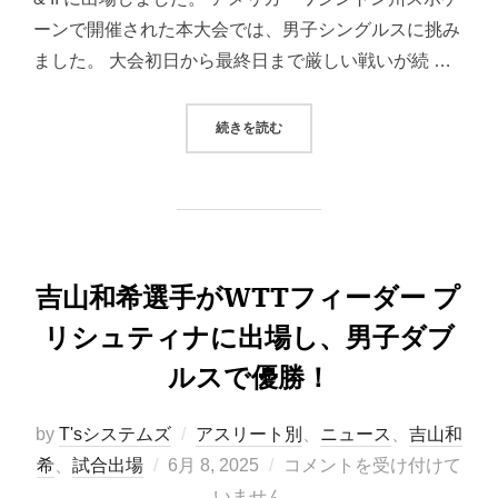
ーンで開催された本大会では、男子シングルスに挑み
ました。 大会初日から最終日まで厳しい戦いが続 …
“吉山和希選手がWTTフィーダー スポケ
続きを読む
吉山和希選手がWTTフィーダー プ
リシュティナに出場し、男子ダブ
ルスで優勝！
by
T'sシステムズ
アスリート別
、
ニュース
、
吉山和
投
希
、
試合出場
6月 8, 2025
コメントを受け付けて
稿
いません