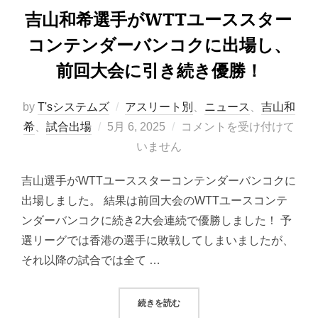
吉山和希選手がWTTユーススター
コンテンダーバンコクに出場し、
前回大会に引き続き優勝！
by
T'sシステムズ
アスリート別
、
ニュース
、
吉山和
投
希
、
試合出場
5月 6, 2025
コメントを受け付けて
稿
いません
日:
吉山選手がWTTユーススターコンテンダーバンコクに
出場しました。 結果は前回大会のWTTユースコンテ
ンダーバンコクに続き2大会連続で優勝しました！ 予
選リーグでは香港の選手に敗戦してしまいましたが、
それ以降の試合では全て …
“吉山和希選手がWTTユーススタ
続きを読む