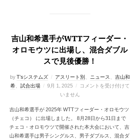
吉山和希選手がWTTフィーダー・
オロモウツに出場し、混合ダブル
スで見後優勝！
by
T'sシステムズ
アスリート別
、
ニュース
、
吉山和
投
希
、
試合出場
9月 1, 2025
コメントを受け付けて
稿
いません
日:
吉山和希選手が 2025年 WTTフィーダー・オロモウツ
（チェコ） に出場しました。 8月28日から31日まで
チェコ・オロモウツで開催された本大会において、吉
山和希選手は男子シングルス、男子ダブルス、混合ダ