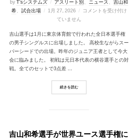
by
T'sシステムズ
アスリート別
、
ニュース
、
吉山和
投
希
、
試合出場
1月 27, 2026
コメントを受け付け
稿
ていません
日:
吉山選手は1月に東京体育館で行われた全日本選手権
の男子シングルスに出場しました。 高校生ながらスー
パーシードでの出場。昨年のジュニア王者として今大
会に臨みました。 初戦は元日本代表の横谷選手との対
戦。全てのセットで3点差 …
“吉山和希選手が2026年全日本選
続きを読む
吉山和希選手が世界ユース選手権に