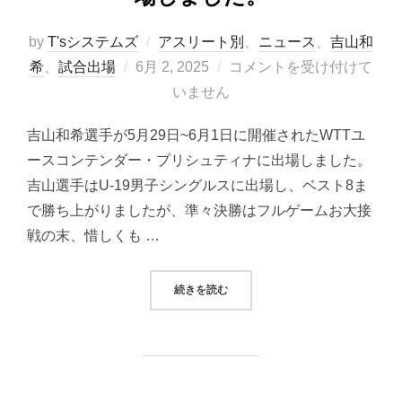
by
T'sシステムズ
アスリート別
、
ニュース
、
吉山和
投
希
、
試合出場
6月 2, 2025
コメントを受け付けて
稿
いません
日:
吉山和希選手が5月29日~6月1日に開催されたWTTユ
ースコンテンダー・プリシュティナに出場しました。
吉山選手はU-19男子シングルスに出場し、ベスト8ま
で勝ち上がりましたが、準々決勝はフルゲームお大接
戦の末、惜しくも …
“吉山和希選手 2025 WTTユー
続きを読む